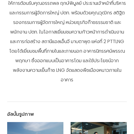
ให้การต้อนรับคุณอรรถพล ฤกษ์พิบูลย์ ประธานเจ้าหน้าที่บริหาร
และกรรมการผู้จัดการใหญ่ ปตท. พร้อมด้วยคุณวุฒิกร สติฐิต
รองกรรมการผู้จัดการใหญ่ หน่วยธุรกิจก๊าซธรรมชาติ และ
พนักงาน ปตท. ในโอกาสเยี่ยมชมความก้าวหน้าการดำเนินงาน
และการก่อสร้าง สถานีแอลเอ็นจี มาบตาพุด แห่งที่ 2 PTTLNG
โดยได้เยี่ยมชมพื้นที่ภายในและภายนอก อาคารนิทรรศน์พรรณ
พฤกษา ซึ่งออกแบบเป็นอาคารโดม และใช้ประโยชน์จาก
พลังงานความเย็นก๊าซ LNG จัดแสดงพืชเมืองหนาวภายใน
อาคาร
อัลบั้มรูปภาพ